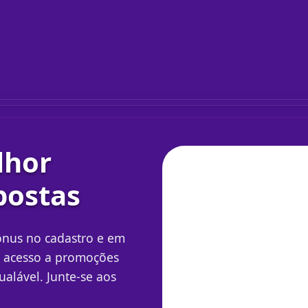
lhor
postas
ônus no cadastro e em
m acesso a promoções
ualável. Junte-se aos