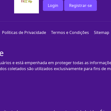
Login
Registrar-se
Políticas de Privacidade
Termos e Condições
Sitemap
de
usuários e está empenhada em proteger todas as informaçõe
os coletados são utilizados exclusivamente para fins de m