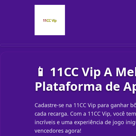
📱 11CC Vip A Me
Plataforma de A
Cadastre-se na 11CC Vip para ganhar b
cada recarga. Com a 11CC Vip, você te
incríveis e uma experiência de jogo inig
vencedores agora!