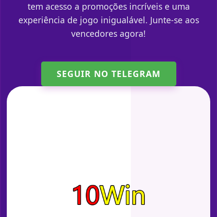
tem acesso a promoções incríveis e uma
experiência de jogo inigualável. Junte-se aos
vencedores agora!
SEGUIR NO TELEGRAM