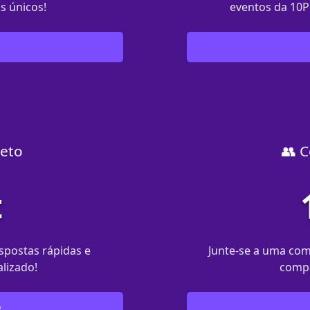
s únicos!
eventos da 10P
reto
👥 
t
espostas rápidas e
Junte-se a uma com
lizado!
compa
e