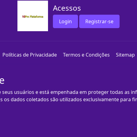
Acessos
Login
Registrar-se
Políticas de Privacidade
Termos e Condições
Sitemap
de
de seus usuários e está empenhada em proteger todas as in
 os dados coletados são utilizados exclusivamente para fi