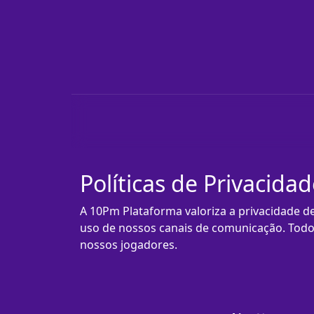
Políticas de Privacida
A 10Pm Plataforma valoriza a privacidade 
uso de nossos canais de comunicação. Todos
nossos jogadores.