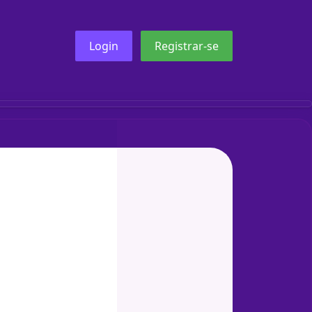
Login
Registrar-se