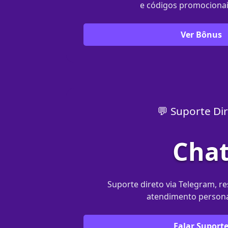
e códigos promocionai
Ver Bônus
💬 Suporte Di
Cha
Suporte direto via Telegram, r
atendimento persona
Falar Suport