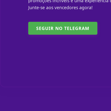
promoções incríveis e uma experiência d
Junte-se aos vencedores agora!
SEGUIR NO TELEGRAM